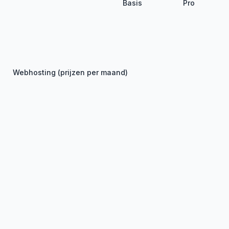
Basis
Pro
Aankoop
€ 1.449
€ 2.849+
Webhosting (prijzen per maand)
Tot 1.000
€ 10
€ 15
paginaweergaven
Tot 5.000
€ 15
€ 20
paginaweergaven
Vanaf 5.000
€ 15+
€ 20+
paginaweergaven
Domeinnaam (.be/com)
inbegrepen
inbegrepen