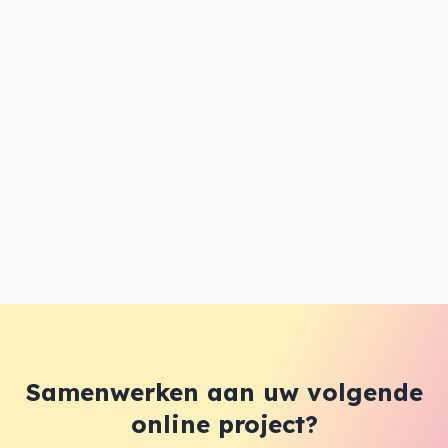
startende ondernemers de unieke mogelijkheid om ons
Basispakket
gespreid te betalen over 2 jaar
. Zo
geniet je direct van een professionele website zonder
grote investering vooraf.
Ook voor de non-profit sector dragen we graag ons
steentje bij.
VZW’s genieten bij ons van een vaste
korting
: 20% op ons Basispakket en 10% op ons Pro-
pakket op maat. Zo blijft jouw budget over voor wat er
echt toe doet: jullie missie.
Samenwerken aan uw volgende
online project?