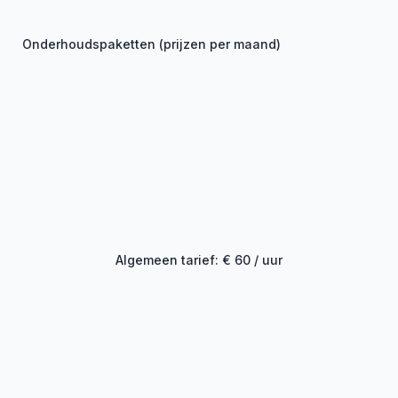
Onderhoudspaketten (prijzen per maand)
Basis
€ 5
€ 5
Plus (optioneel)
€ 10
€ 10
Premium (optioneel)
€ 60+
€ 60+
Algemeen tarief: € 60 / uur
Speciale tarieven voor starters en VZW’s
Een nieuwe onderneming starten vergt veel van je
budget. Bij Webosaurus geloven we in jouw potentieel
en helpen we je graag op weg. Daarom bieden we